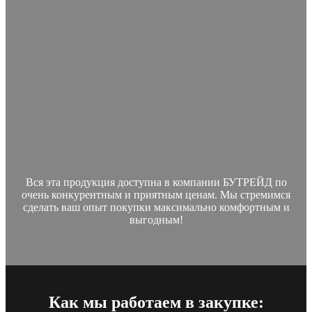
Особые условия приобретения:
Уточняйте у менеджера о специальных
предложениях на
Б/У товары.
Вся эта продукция доступна в компании БУТРЕЙД по
очень конкурентным и приятным ценам. Мы стремимся
сделать ваш опыт покупки максимально комфортным и
выгодным!
Как мы работаем в закупке: