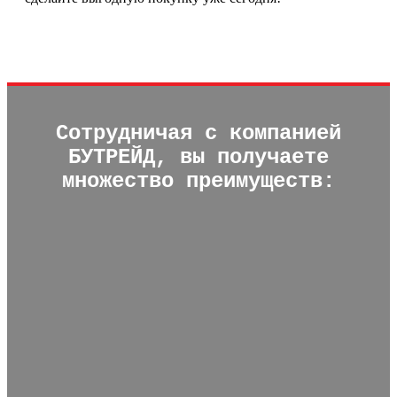
Сотрудничая с компанией
БУТРЕЙД, вы получаете
множество преимуществ:
Большой склад с широким выбором Б/У
товаров:
У нас всегда в наличии разнообразные изделия,
что позволяет быстро найти нужный товар.