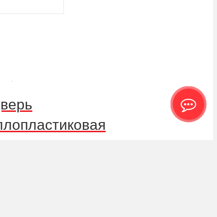
верь
ллопластиковая
0
Р
В корзину