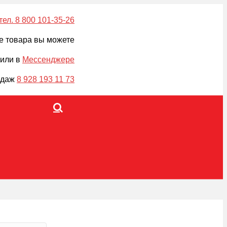
тел. 8 800 101-35-26
е товара вы можете
 или в
Мессенджере
одаж
8 928 193 11 73