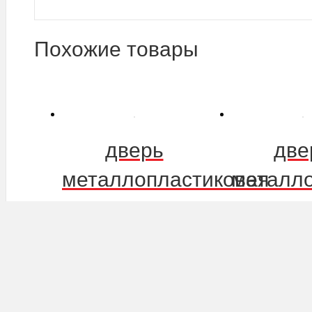
Похожие товары
дверь
две
металлопластиковая
металло
размер 213
разме
7,500.00
Р
7,000.00
Р
В корзину