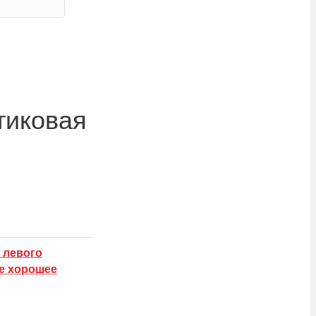
тиковая
 левого
е хорошее