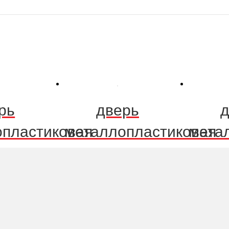
рь
дверь
д
пластиковая
металлопластиковая
мета
р 212
размер 210
7,000.0
7,000.00
Р
В корзину
В корзину