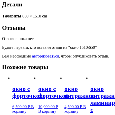
Детали
Габариты
650 × 1510 cm
Отзывы
Отзывов пока нет.
Будьте первым, кто оставил отзыв на “окно 1510\650”
Вам необходимо
авторизоваться
, чтобы опубликовать отзыв.
Похожие товары
окно с
окно с
окно
окно
форточкой
форточкой
витражное
витражн
ламинир
6,500.00
Р
В
10,000.00
Р
4,500.00
Р
В
с
корзину
В корзину
корзину