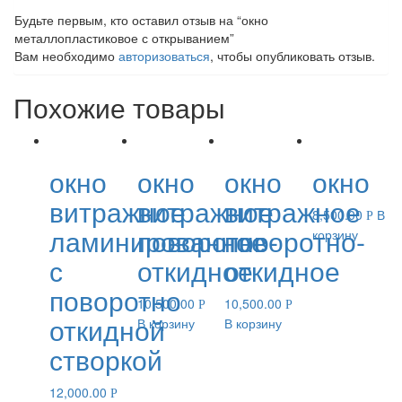
Будьте первым, кто оставил отзыв на “окно
металлопластиковое с открыванием”
Вам необходимо
авторизоваться
, чтобы опубликовать отзыв.
Похожие товары
окно
окно
окно
окно
витражное
витражное
витражное
8,500.00
В
Р
ламинированное
поворотно-
поворотно-
корзину
с
откидное
откидное
поворотно
10,500.00
10,500.00
Р
Р
откидной
В корзину
В корзину
створкой
12,000.00
Р