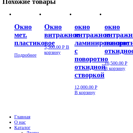
Похожие товары
Окно
Окно
окно
окно
мет.
витражное
витражное
витражн
пластиковое
ламинированное
поворот
5,500.00
Р
В
с
откидно
корзину
Подробнее
поворотно
10,500.00
Р
откидной
В корзину
створкой
12,000.00
Р
В корзину
Главная
О нас
Каталог
Двери